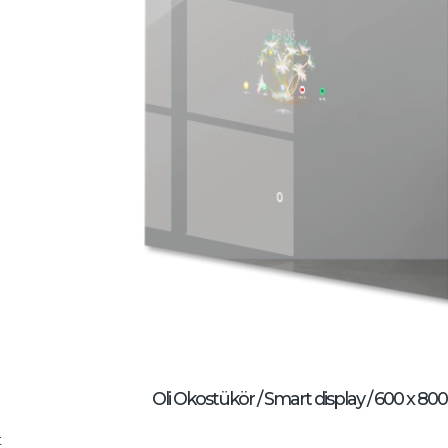
Oli Okostükör / Smart display / 600 x 8
t