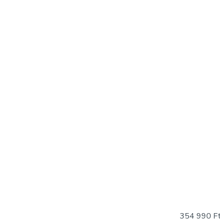
354 990
F