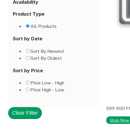
Availability
Product Type
All Products
Sort by Date
Sort By Newest
Sort By Oldest
Sort by Price
Price Low - High
Price High - Low
599 900
F
Clear Filter
Shop Now