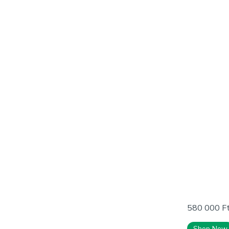
580 000
F
Shop Now